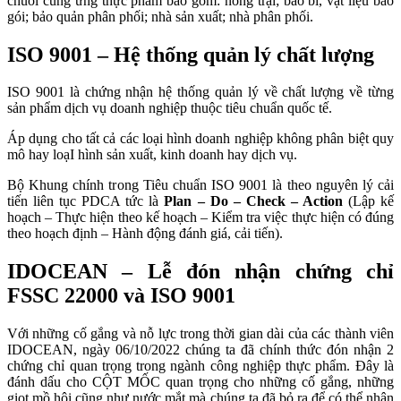
chuỗi cung ứng thực phẩm bao gồm: nông trại; bao bì, vật liệu bao
gói; bảo quản phân phối; nhà sản xuất; nhà phân phối.
ISO 9001 – Hệ thống quản lý chất lượng
ISO 9001 là chứng nhận hệ thống quản lý về chất lượng về từng
sản phẩm dịch vụ doanh nghiệp thuộc tiêu chuẩn quốc tế.
Áp dụng cho tất cả các loại hình doanh nghiệp không phân biệt quy
mô hay loạI hình sản xuất, kinh doanh hay dịch vụ.
Bộ Khung chính trong Tiêu chuẩn ISO 9001 là theo nguyên lý cải
tiến liên tục PDCA tức là
Plan – Do – Check – Action
(Lập kế
hoạch – Thực hiện theo kế hoạch – Kiểm tra việc thực hiện có đúng
theo hoạch định – Hành động đánh giá, cải tiến).
IDOCEAN – Lễ đón nhận chứng chỉ
FSSC 22000 và ISO 9001
Với những cố gắng và nỗ lực trong thời gian dài của các thành viên
IDOCEAN, ngày 06/10/2022 chúng ta đã chính thức đón nhận 2
chứng chỉ quan trọng trong ngành công nghiệp thực phẩm. Đây là
đánh dấu cho CỘT MỐC quan trọng cho những cố gắng, những
giọt mồ hôi cũng như nước mắt mà chúng ta đã bỏ ra để có thể nhận