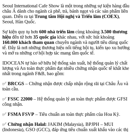
Seoul International Cafe Show là một trong những sự kiện hàng đầu
châu Á dành cho ngành cà phê, trà, bánh ngọt và các sản phẩm liên
quan. Diễn ra tại
Trung tâm Hội nghị và Triển lãm (COEX)
,
Seoul, Hàn Quốc.
Sự kiện quy tụ hơn
600 nhà triển lãm
cùng khoảng
3.500 thương
hiệu
đến từ hơn
35 quốc gia
khác nhau, với sức hút khoảng
160.000 khách tham quan
chuyên ngành và người tiêu dùng quốc
tế. Đây là nơi những thương hiệu nổi tiếng hội tụ, kiến tạo xu hướng
và mở ra những cơ hội hợp tác mang tầm quốc tế.
IDOCEAN tự hào sở hữu hệ thống sản xuất, hệ thống quản lý chất
lượng và An toàn thực phẩm đạt nhiều chứng nhận quốc tế khắt khe
nhất trong ngành F&B, bao gồm:
✅
BRCGS
– Chứng nhận được chấp nhận rộng rãi tại Châu Âu và
toàn cầu.
✅
FSSC 22000
– Hệ thống quản lý an toàn thực phẩm được GFSI
công nhận.
✅
FSMA FSVP
– Tiêu chuẩn an toàn thực phẩm của Hoa Kỳ.
✅
Chứng nhận Halal:
JAKIM (Malaysia), BPJPH – MUI
(Indonesia), GSO (GCC), đáp ứng tiêu chuẩn xuất khẩu vào các thị