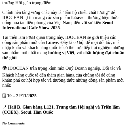
trường Hồi giáo trọng điểm.
Chính nền tảng vững chắc này là “tấm hộ chiếu chất lượng” để
IDOCEAN tự tin mang các sản phẩm
Lúave
– thương hiệu thức
uống hòa tan tiên phong của Việt Nam, đến với sự kiện
Seoul
International Cafe Show 2025
.
Tại triển lãm F&B quan trọng này, IDOCEAN sẽ giới thiệu các
dòng sản phẩm mới của
Lúave
. Đây là cơ hội để mọi đối tác, nhà
nhập khẩu và khách hàng quốc tế có thể trực tiếp trải nghiệm những
sản phẩm mới nhất mang
hương vị Việt
, với
chất lượng đạt chuẩn
thế giới
.
🌍 IDOCEAN trân trọng kính mời Quý Doanh nghiệp, Đối tác và
Khách hàng quốc tế đến thăm gian hàng của chúng tôi để cùng
khám phá cơ hội hợp tác và thưởng thức những dòng sản phẩm mới
nhất:
🗓️
19 – 22/11/2025
📍
Hall B, Gian hàng L121, Trung tâm Hội nghị và Triển lãm
(COEX), Seoul, Hàn Quốc
No Comments