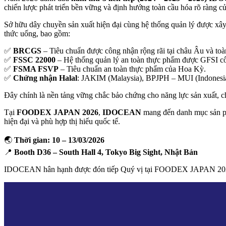
chiến lược phát triển bền vững và định hướng toàn cầu hóa rõ ràng c
Sở hữu dây chuyền sản xuất hiện đại cùng hệ thống quản lý được x
thức uống, bao gồm:
✅
BRCGS
– Tiêu chuẩn được công nhận rộng rãi tại châu Âu và toà
✅
FSSC 22000
– Hệ thống quản lý an toàn thực phẩm được GFSI c
✅
FSMA FSVP
– Tiêu chuẩn an toàn thực phẩm của Hoa Kỳ.
✅
Chứng nhận Halal
: JAKIM (Malaysia), BPJPH – MUI (Indonesia)
Đây chính là nền tảng vững chắc bảo chứng cho năng lực sản xuất, c
Tại
FOODEX JAPAN 2026
,
IDOCEAN
mang đến danh mục sản ph
hiện đại và phù hợp thị hiếu quốc tế.
🌏
Thời gian:
10 – 13/03/2026
📍
Booth D36 – South Hall 4, Tokyo Big Sight, Nhật Bản
IDOCEAN hân hạnh được đón tiếp Quý vị tại FOODEX JAPAN 2026 – nơ