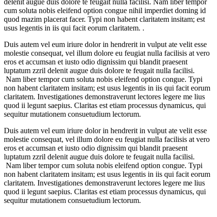
delenit augue duis dolore te feugait nulla facilisi. Nam liber tempor
cum soluta nobis eleifend option congue nihil imperdiet doming id
quod mazim placerat facer. Typi non habent claritatem insitam; est
usus legentis in iis qui facit eorum claritatem. .
Duis autem vel eum iriure dolor in hendrerit in vulput ate velit esse
molestie consequat, vel illum dolore eu feugiat nulla facilisis at vero
eros et accumsan et iusto odio dignissim qui blandit praesent
luptatum zzril delenit augue duis dolore te feugait nulla facilisi.
Nam liber tempor cum soluta nobis eleifend option congue. Typi
non habent claritatem insitam; est usus legentis in iis qui facit eorum
claritatem. Investigationes demonstraverunt lectores legere me lius
quod ii legunt saepius. Claritas est etiam processus dynamicus, qui
sequitur mutationem consuetudium lectorum.
Duis autem vel eum iriure dolor in hendrerit in vulput ate velit esse
molestie consequat, vel illum dolore eu feugiat nulla facilisis at vero
eros et accumsan et iusto odio dignissim qui blandit praesent
luptatum zzril delenit augue duis dolore te feugait nulla facilisi.
Nam liber tempor cum soluta nobis eleifend option congue. Typi
non habent claritatem insitam; est usus legentis in iis qui facit eorum
claritatem. Investigationes demonstraverunt lectores legere me lius
quod ii legunt saepius. Claritas est etiam processus dynamicus, qui
sequitur mutationem consuetudium lectorum.