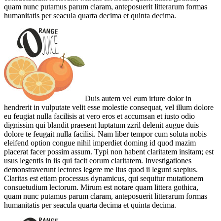
quam nunc putamus parum claram, anteposuerit litterarum formas
humanitatis per seacula quarta decima et quinta decima.
Duis autem vel eum iriure dolor in
hendrerit in vulputate velit esse molestie consequat, vel illum dolore
eu feugiat nulla facilisis at vero eros et accumsan et iusto odio
dignissim qui blandit praesent luptatum zzril delenit augue duis
dolore te feugait nulla facilisi. Nam liber tempor cum soluta nobis
eleifend option congue nihil imperdiet doming id quod mazim
placerat facer possim assum. Typi non habent claritatem insitam; est
usus legentis in iis qui facit eorum claritatem. Investigationes
demonstraverunt lectores legere me lius quod ii legunt saepius.
Claritas est etiam processus dynamicus, qui sequitur mutationem
consuetudium lectorum. Mirum est notare quam littera gothica,
quam nunc putamus parum claram, anteposuerit litterarum formas
humanitatis per seacula quarta decima et quinta decima.