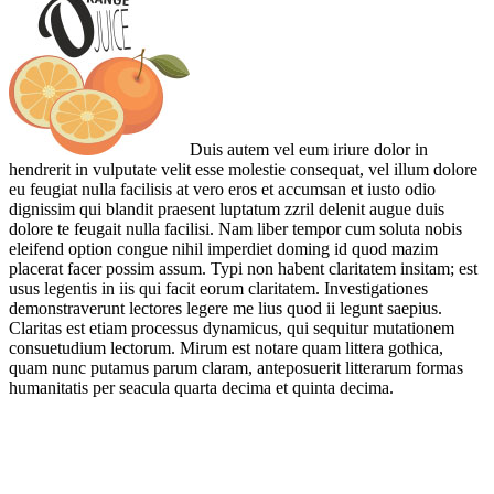
Duis autem vel eum iriure dolor in
hendrerit in vulputate velit esse molestie consequat, vel illum dolore
eu feugiat nulla facilisis at vero eros et accumsan et iusto odio
dignissim qui blandit praesent luptatum zzril delenit augue duis
dolore te feugait nulla facilisi. Nam liber tempor cum soluta nobis
eleifend option congue nihil imperdiet doming id quod mazim
placerat facer possim assum. Typi non habent claritatem insitam; est
usus legentis in iis qui facit eorum claritatem. Investigationes
demonstraverunt lectores legere me lius quod ii legunt saepius.
Claritas est etiam processus dynamicus, qui sequitur mutationem
consuetudium lectorum. Mirum est notare quam littera gothica,
quam nunc putamus parum claram, anteposuerit litterarum formas
humanitatis per seacula quarta decima et quinta decima.