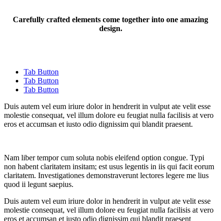
Carefully crafted elements come together into one amazing
design.
Tab Button
Tab Button
Tab Button
Duis autem vel eum iriure dolor in hendrerit in vulput ate velit esse
molestie consequat, vel illum dolore eu feugiat nulla facilisis at vero
eros et accumsan et iusto odio dignissim qui blandit praesent.
Nam liber tempor cum soluta nobis eleifend option congue. Typi
Tabs
non habent claritatem insitam; est usus legentis in iis qui facit eorum
claritatem. Investigationes demonstraverunt lectores legere me lius
quod ii legunt saepius.
Duis autem vel eum iriure dolor in hendrerit in vulput ate velit esse
molestie consequat, vel illum dolore eu feugiat nulla facilisis at vero
eros et accumsan et iusto odio dignissim qui blandit praesent