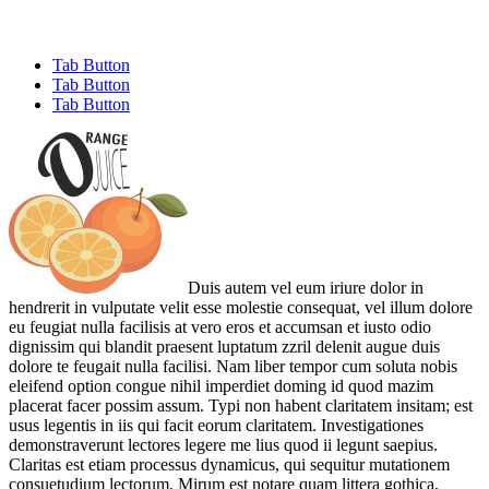
Tab Button
Tab Button
Tab Button
Duis autem vel eum iriure dolor in
hendrerit in vulputate velit esse molestie consequat, vel illum dolore
eu feugiat nulla facilisis at vero eros et accumsan et iusto odio
dignissim qui blandit praesent luptatum zzril delenit augue duis
dolore te feugait nulla facilisi. Nam liber tempor cum soluta nobis
eleifend option congue nihil imperdiet doming id quod mazim
placerat facer possim assum. Typi non habent claritatem insitam; est
usus legentis in iis qui facit eorum claritatem. Investigationes
demonstraverunt lectores legere me lius quod ii legunt saepius.
Claritas est etiam processus dynamicus, qui sequitur mutationem
consuetudium lectorum. Mirum est notare quam littera gothica,