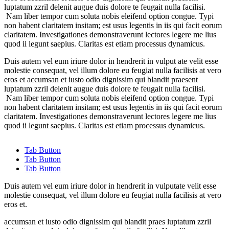
luptatum zzril delenit augue duis dolore te feugait nulla facilisi.
Nam liber tempor cum soluta nobis eleifend option congue. Typi
non habent claritatem insitam; est usus legentis in iis qui facit eorum
claritatem. Investigationes demonstraverunt lectores legere me lius
quod ii legunt saepius. Claritas est etiam processus dynamicus.
Duis autem vel eum iriure dolor in hendrerit in vulput ate velit esse
molestie consequat, vel illum dolore eu feugiat nulla facilisis at vero
eros et accumsan et iusto odio dignissim qui blandit praesent
luptatum zzril delenit augue duis dolore te feugait nulla facilisi.
Nam liber tempor cum soluta nobis eleifend option congue. Typi
non habent claritatem insitam; est usus legentis in iis qui facit eorum
claritatem. Investigationes demonstraverunt lectores legere me lius
quod ii legunt saepius. Claritas est etiam processus dynamicus.
Tab Button
Tab Button
Tab Button
Duis autem vel eum iriure dolor in hendrerit in vulputate velit esse
molestie consequat, vel illum dolore eu feugiat nulla facilisis at vero
eros et.
accumsan et iusto odio dignissim qui blandit praes luptatum zzril